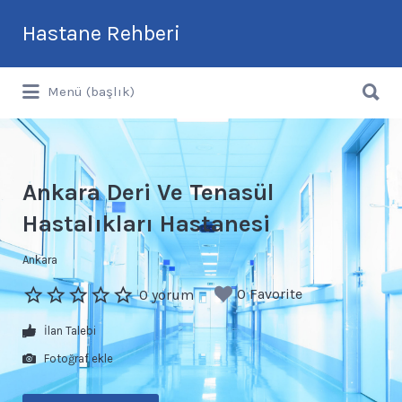
Arama:
Hastane Rehberi
Arama:
Türkiye'nin En Güncel Hastane Rehberi
Menü (başlık)
Ankara Deri Ve Tenasül
Hastalıkları Hastanesi
Ankara
0 Favorite
0 yorum
İlan Talebi
Fotoğraf ekle