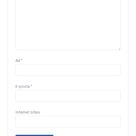
Ad
*
E-posta
*
İnternet sitesi