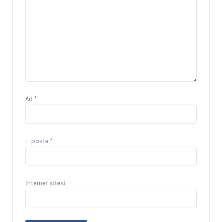
Ad
*
E-posta
*
İnternet sitesi