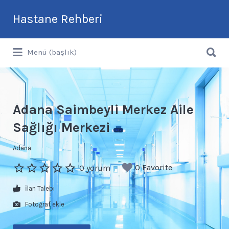
Arama:
Hastane Rehberi
Arama:
Türkiye'nin En Güncel Hastane Rehberi
Menü (başlık)
Adana Saimbeyli Merkez Aile
Sağlığı Merkezi
Adana
0 Favorite
0 yorum
İlan Talebi
Fotoğraf ekle