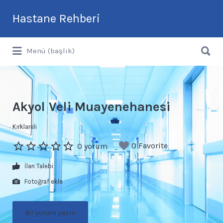
Arama:
Hastane Rehberi
Arama:
Türkiye'nin En Güncel Hastane Rehberi
Menü (başlık)
Akyol Veli Muayenehanesi
Kırklareli
0 Favorite
0 yorum
İlan Talebi
Fotoğraf ekle
Bir yorum yazın